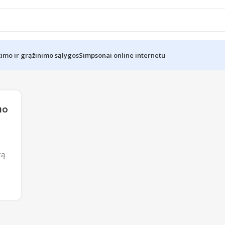
kimo ir grąžinimo sąlygos
Simpsonai online internetu
uo
tą
.