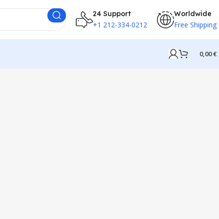
24 Support
Worldwide
+1 212-334-0212
Free Shipping
0,00
€