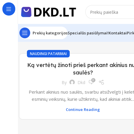
Prekių kategorijos
Specialūs pasiūlymai!
Kontaktai
Pir
NAUDINGI PATARIMAI
Ką vertėtų žinoti prieš perkant akinius n
saulės?
0
By
Dkd
Perkant akinius nuo saulės, svarbu atsižvelgti į kele
esminių veiksnių, kurie užtikrintų, kad akiniai atitik..
Continue Reading