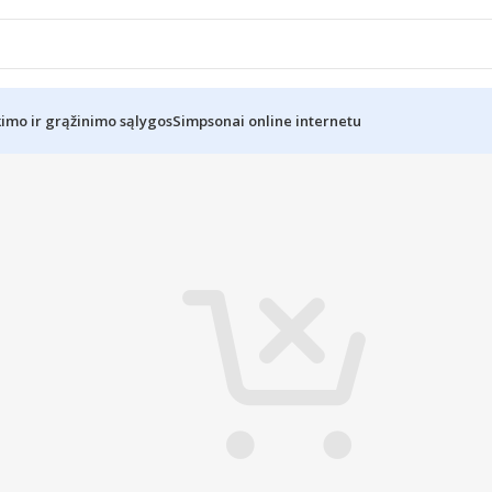
kimo ir grąžinimo sąlygos
Simpsonai online internetu