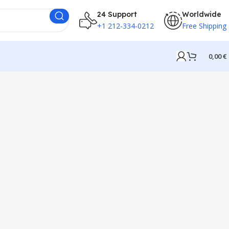
24 Support
Worldwide
+1 212-334-0212
Free Shipping
0,00
€