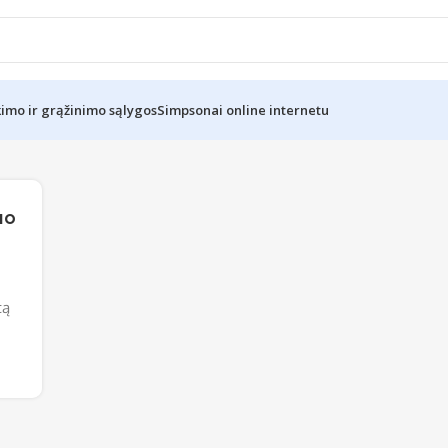
kimo ir grąžinimo sąlygos
Simpsonai online internetu
uo
tą
.