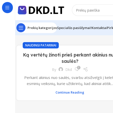
Prekių kategorijos
Specialūs pasiūlymai!
Kontaktai
Pir
NAUDINGI PATARIMAI
Ką vertėtų žinoti prieš perkant akinius n
saulės?
0
By
Dkd
Perkant akinius nuo saulės, svarbu atsižvelgti į kele
esminių veiksnių, kurie užtikrintų, kad akiniai atitik..
Continue Reading