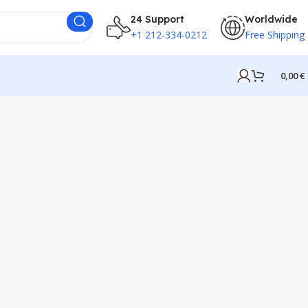
24 Support
Worldwide
+1 212-334-0212
Free Shipping
0,00
€