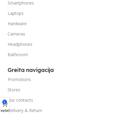
Smartphones
Laptops
Hardware
Cameras
Headphones
Bathroom
Greita navigacija
Promotions
Stores
Our contacts
0
Delivery & Return
repšelis
Outlet