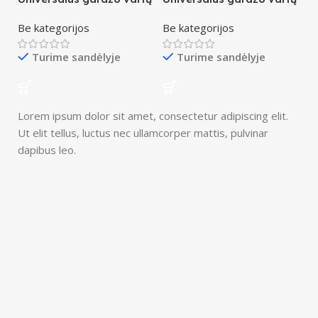
pultelis MINI
pultelis SILVER
Be kategorijos
Be kategorijos
Turime sandėlyje
Turime sandėlyje
Lorem ipsum dolor sit amet, consectetur adipiscing elit.
Ut elit tellus, luctus nec ullamcorper mattis, pulvinar
dapibus leo.