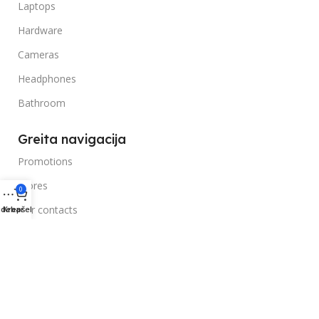
Laptops
Hardware
Cameras
Headphones
Bathroom
Greita navigacija
Promotions
Stores
0
Our contacts
idebar
Krepšelis
Delivery & Return
Outlet
Naudinga informacija
Blog